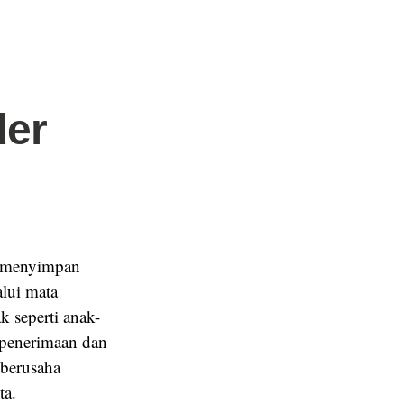
der
pi menyimpan
alui mata
k seperti anak-
 penerimaan dan
 berusaha
ta.