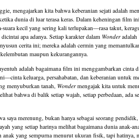
ggie, mengajarkan kita bahwa keberanian sejati adalah men
ketika dunia di luar terasa keras. Dalam keheningan film ini
suara kecil yang sering kali terlupakan—rasa takut, kerag
dicintai apa adanya. Setiap karakter dalam
Wonder
adalah 
yusun cerita ini; mereka adalah cermin yang memantulkan
m kelembutan maupun kekurangannya.
yentuh adalah bagaimana film ini menggambarkan cinta 
ni—cinta keluarga, persahabatan, dan keberanian untuk 
ang menyuburkan tanah,
Wonder
mengajak kita untuk me
lihat bahwa di balik setiap wajah, setiap perbedaan, ada s
a saya merenung, bukan hanya sebagai seorang pendidik, 
ayah yang setiap harinya melihat bagaimana dunia anak-ana
 anak yang sempurna menurut ukuran fisik, tapi hatinya, 