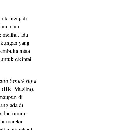
ntuk menjadi
tan, atau
g melihat ada
ngkungan yang
 membuka mata
untuk dicintai,
pada bentuk rupa
”
(HR. Muslim).
 maupun di
yang ada di
ta dan mimpi
ntu mereka
kali membebani.