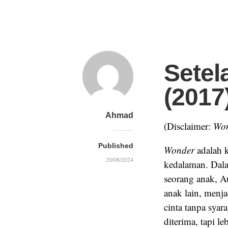
Setel
(2017
Ahmad
(Disclaimer:
Wo
Published
Wonder
adalah k
20/08/2024
kedalaman. Dala
seorang anak, Au
anak lain, menj
cinta tanpa syar
diterima, tapi le