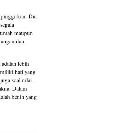
rpinggirkan. Dia
segala
i rumah maupun
urangan dan
 adalah lebih
iliki hati yang
uga soal nilai-
makna. Dalam
dalah benih yang