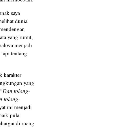
anak saya
elihat dunia
 mendengar,
ta yang rumit,
 bahwa menjadi
tapi tentang
 karakter
lingkungan yang
“Dan tolong-
n tolong-
at ini menjadi
aik pula.
hargai di ruang