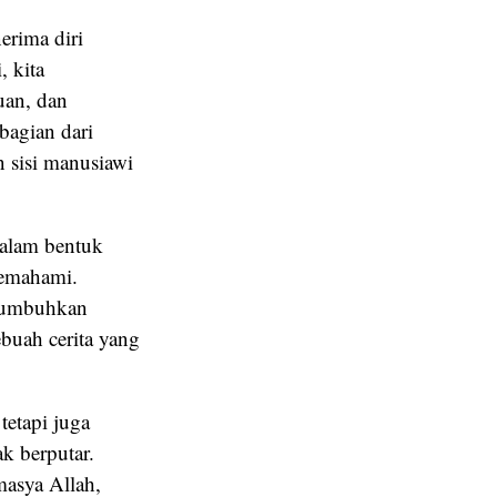
erima diri
, kita
uan, dan
bagian dari
 sisi manusiawi
dalam bentuk
memahami.
numbuhkan
ebuah cerita yang
tetapi juga
k berputar.
masya Allah,