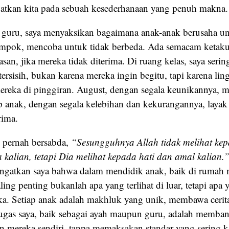
atkan kita pada sebuah kesederhanaan yang penuh makna.
 guru, saya menyaksikan bagaimana anak-anak berusaha u
ompok, mencoba untuk tidak berbeda. Ada semacam ketaku
n, jika mereka tidak diterima. Di ruang kelas, saya serin
ersisih, bukan karena mereka ingin begitu, tapi karena li
reka di pinggiran. August, dengan segala keunikannya,
p anak, dengan segala kelebihan dan kekurangannya, layak 
rima.
 pernah bersabda,
“Sesungguhnya Allah tidak melihat ke
 kalian, tetapi Dia melihat kepada hati dan amal kalian.
ngatkan saya bahwa dalam mendidik anak, baik di rumah
ling penting bukanlah apa yang terlihat di luar, tetapi apa 
ka. Setiap anak adalah makhluk yang unik, membawa ceri
ugas saya, baik sebagai ayah maupun guru, adalah memba
 mereka sendiri, tanpa memaksakan standar yang sering 