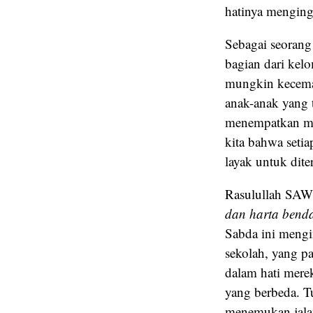
hatinya menging
Sebagai seorang
bagian dari kel
mungkin kecemasa
anak-anak yang t
menempatkan me
kita bahwa setia
layak untuk dite
Rasulullah SAW
dan harta benda
Sabda ini mengi
sekolah, yang pa
dalam hati mere
yang berbeda. T
menemukan jalan