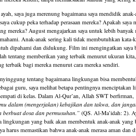
 ayah, saya juga merenung bagaimana saya mendidik anak-
 saya cukup peka terhadap perasaan mereka? Apakah saya m
ang mereka? August mengajarkan saya untuk lebih banyak
mahami. Anak-anak sering kali tidak membutuhkan kata-ka
tuh dipahami dan didukung. Film ini mengingatkan saya
lah tentang memberikan yang terbaik menurut ukuran kita, 
ng terbaik bagi mereka menurut cara mereka sendiri.
nyinggung tentang bagaimana lingkungan bisa membentuk
ebagai guru, saya melihat betapa pentingnya menciptakan 
 empati di kelas. Dalam Al-Qur’an, Allah SWT berfirman,
mu dalam (mengerjakan) kebajikan dan takwa, dan janga
 berbuat dosa dan permusuhan.”
(QS. Al-Ma’idah: 2). Ay
 lingkungan yang baik akan membentuk anak-anak yang b
aya harus memastikan bahwa anak-anak merasa aman dan di