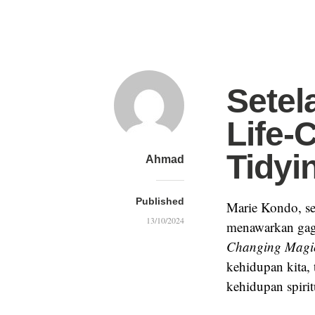
Sete
Life-
Tidyi
Ahmad
Published
Marie Kondo, se
13/10/2024
menawarkan gaga
Changing Magic
kehidupan kita, 
kehidupan spirit