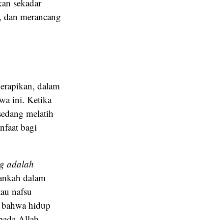
kan sekadar
n, dan merancang
erapikan, dalam
a ini. Ketika
sedang melatih
nfaat bagi
ng adalah
ankah dalam
tau nafsu
n bahwa hidup
pada Allah,