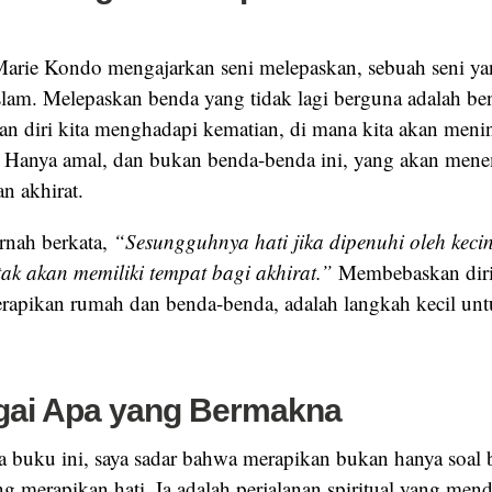
Marie Kondo mengajarkan seni melepaskan, sebuah seni ya
slam. Melepaskan benda yang tidak lagi berguna adalah ben
n diri kita menghadapi kematian, di mana kita akan meni
i. Hanya amal, dan bukan benda-benda ini, yang akan mene
n akhirat.
rnah berkata,
“Sesungguhnya hati jika dipenuhi oleh keci
tak akan memiliki tempat bagi akhirat.”
Membebaskan diri 
erapikan rumah dan benda-benda, adalah langkah kecil u
ai Apa yang Bermakna
 buku ini, saya sadar bahwa merapikan bukan hanya soal b
ang merapikan hati. Ia adalah perjalanan spiritual yang men