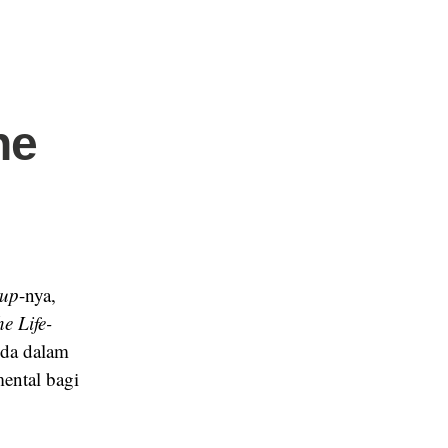
he
 up
-nya,
e Life-
nda dalam
mental bagi