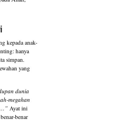
i
ang kepada anak-
nting: hanya
ta simpan.
emewahan yang
dupan dunia
egah-megahan
k…”
Ayat ini
 benar-benar