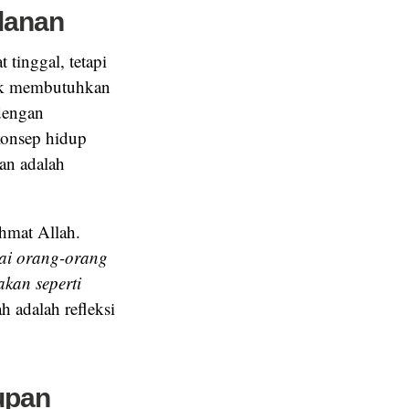
danan
tinggal, tetapi
nak membutuhkan
 dengan
konsep hidup
an adalah
hmat Allah.
ai orang-orang
akan seperti
h adalah refleksi
upan