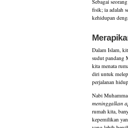
Sebagai seorang
fisik; ia adala
kehidupan dengan
Merapika
Dalam Islam, ki
sudut pandang M
kita menata rum
diri untuk mele
perjalanan hidup
meninggalkan a
rumah kita, bany
kepemilikan yan
yang lebih bersi