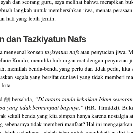
 ayah dan seorang guru, saya melihat bahwa merapikan bu
h sebuah langkah untuk membersihkan jiwa, menata perasaa
 hati yang lebih jernih.
n dan Tazkiyatun Nafs
ta mengenal konsep
tazkiyatun nafs
atau penyucian jiwa. M
arie Kondo, memiliki hubungan erat dengan penyucian jiw
ah, memilah benda-benda yang perlu dan tidak perlu, kita 
paskan segala yang bersifat duniawi yang tidak memberi ma
 kita.
Nabi Muhammad ﷺ bersabda,
“Di antara tanda kebaikan Islam seseora
pa yang tidak bermanfaat baginya.”
(HR. Tirmidzi). Buk
ak sekali benda yang kita simpan hanya karena nostalgia a
g sebenarnya tidak memberi manfaat? Hal ini mengajarka
h, lebih sederhana, adalah jalan untuk mendekatkan diri ke