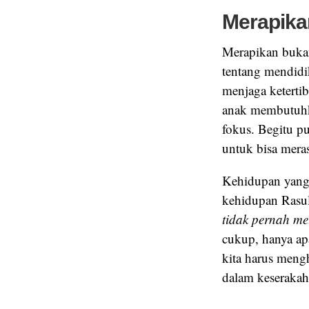
Merapika
Merapikan bukan
tentang mendidik
menjaga keterti
anak membutuhka
fokus. Begitu p
untuk bisa mera
Kehidupan yang 
tidak pernah me
cukup, hanya ap
kita harus meng
dalam keserakah