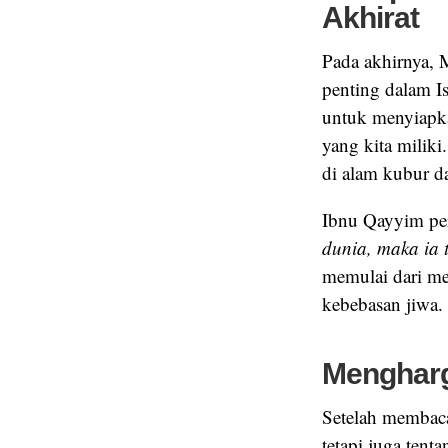
Akhirat
Pada akhirnya, 
penting dalam I
untuk menyiapka
yang kita milik
di alam kubur da
Ibnu Qayyim pe
dunia, maka ia 
memulai dari m
kebebasan jiwa.
Mengharg
Setelah membaca
tetapi juga tent