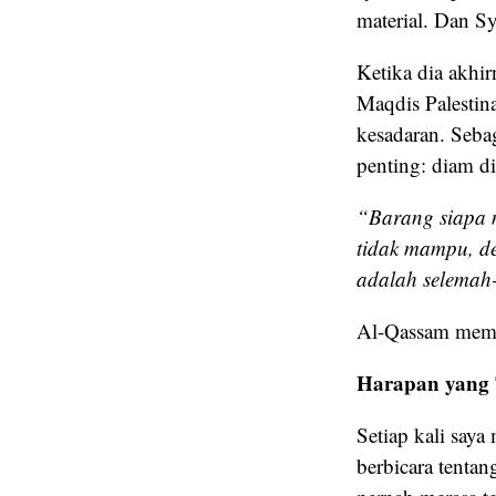
material. Dan S
Ketika dia akhi
Maqdis Palestina
kesadaran. Seba
penting: diam di
“Barang siapa 
tidak mampu, de
adalah selemah
Al-Qassam memil
Harapan yang 
Setiap kali say
berbicara tentan