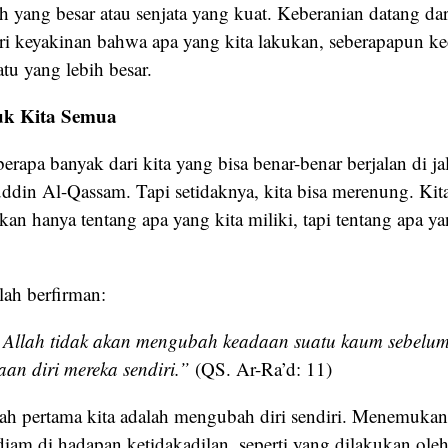
h yang besar atau senjata yang kuat. Keberanian datang dar
ri keyakinan bahwa apa yang kita lakukan, seberapapun kec
atu yang lebih besar.
uk Kita Semua
berapa banyak dari kita yang bisa benar-benar berjalan di ja
ddin Al-Qassam. Tapi setidaknya, kita bisa merenung. Kita 
n hanya tentang apa yang kita miliki, tapi tentang apa ya
ah berfirman:
Allah tidak akan mengubah keadaan suatu kaum sebelu
n diri mereka sendiri.”
(QS. Ar-Ra’d: 11)
h pertama kita adalah mengubah diri sendiri. Menemukan
iam di hadapan ketidakadilan, seperti yang dilakukan ole