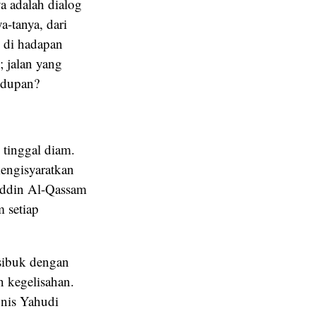
a adalah dialog
a-tanya, dari
 di hadapan
; jalan yang
idupan?
 tinggal diam.
engisyaratkan
uddin Al-Qassam
 setiap
 sibuk dengan
 kegelisahan.
onis Yahudi