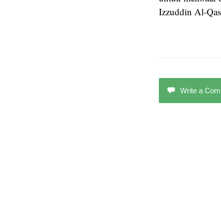
Izzuddin Al-Qa
Write a Co