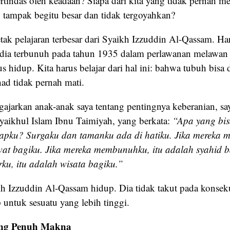
rtindas oleh keadaan? Siapa dari kita yang tidak pernah me
g tampak begitu besar dan tidak tergoyahkan?
letak pelajaran terbesar dari Syaikh Izzuddin Al-Qassam. Ha
dia terbunuh pada tahun 1935 dalam perlawanan melawan 
s hidup. Kita harus belajar dari hal ini: bahwa tubuh bisa
had tidak pernah mati.
ajarkan anak-anak saya tentang pentingnya keberanian, say
Syaikhul Islam Ibnu Taimiyah, yang berkata:
“Apa yang bis
apku? Surgaku dan tamanku ada di hatiku. Jika mereka 
wat bagiku. Jika mereka membunuhku, itu adalah syahid b
ku, itu adalah wisata bagiku.”
ikh Izzuddin Al-Qassam hidup. Dia tidak takut pada konsek
 untuk sesuatu yang lebih tinggi.
ang Penuh Makna