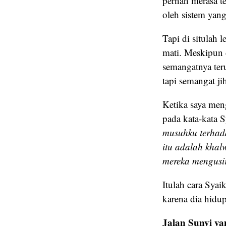
pernah merasa te
oleh sistem yan
Tapi di situlah 
mati. Meskipun 
semangatnya teru
tapi semangat ji
Ketika saya meng
pada kata-kata 
musuhku terhad
itu adalah khal
mereka mengusir
Itulah cara Sya
karena dia hidup
Jalan Sunyi y