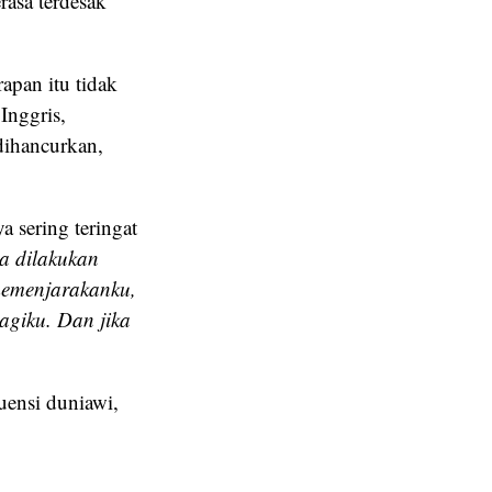
rasa terdesak
rapan itu tidak
Inggris,
 dihancurkan,
a sering teringat
a dilakukan
memenjarakanku,
agiku. Dan jika
uensi duniawi,