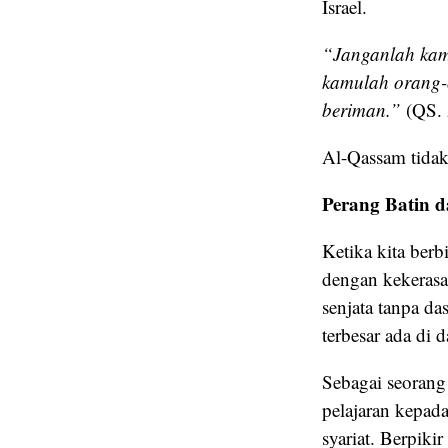
Israel.
“Janganlah kamu
kamulah orang-o
beriman.”
(QS. 
Al-Qassam tidak
Perang Batin d
Ketika kita ber
dengan kekeras
senjata tanpa da
terbesar ada di d
Sebagai seorang
pelajaran kepada
syariat. Berpiki