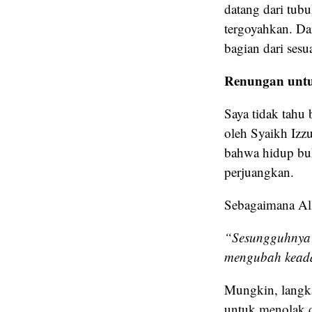
datang dari tubu
tergoyahkan. Da
bagian dari sesu
Renungan unt
Saya tidak tahu 
oleh Syaikh Izzu
bahwa hidup buka
perjuangkan.
Sebagaimana All
“Sesungguhnya 
mengubah keadaa
Mungkin, langka
untuk menolak d