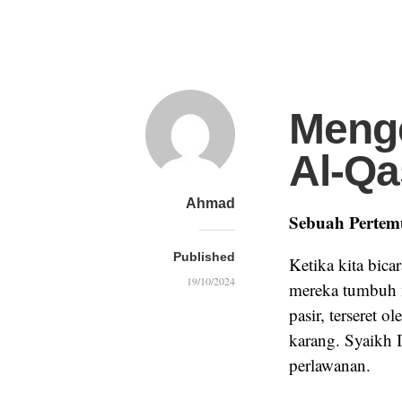
Menge
Al-Q
Ahmad
Sebuah Pertem
Published
Ketika kita bica
19/10/2024
mereka tumbuh 
pasir, terseret 
karang. Syaikh I
perlawanan.