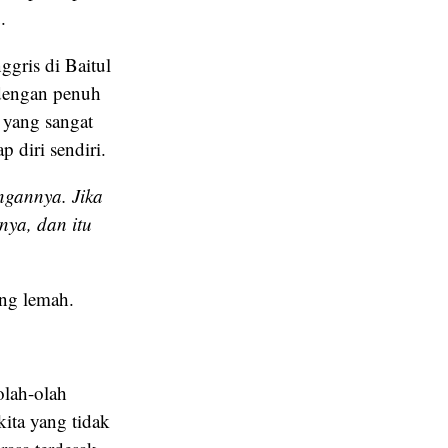
.
gris di Baitul
 dengan penuh
 yang sangat
 diri sendiri.
ngannya. Jika
nya, dan itu
ang lemah.
olah-olah
kita yang tidak