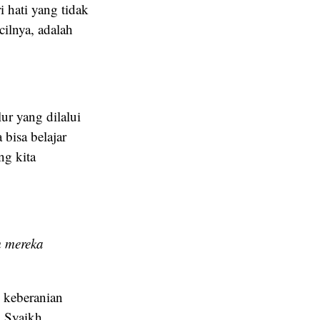
i hati yang tidak
ilnya, adalah
lur yang dilalui
bisa belajar
ng kita
m mereka
 keberanian
h Syaikh