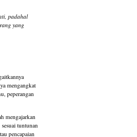
ti, padahal
orang yang
gaitkannya
nya mengangkat
ahu, peperangan
lah mengajarkan
 sesuai tuntunan
atau pencapaian